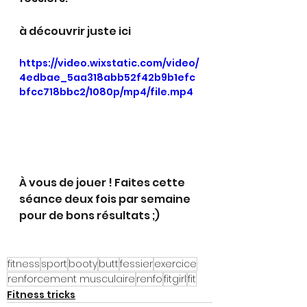
à découvrir juste ici 
https://video.wixstatic.com/video/
4edbae_5aa318abb52f42b9b1efc
bfcc718bbc2/1080p/mp4/file.mp4
À vous de jouer ! Faites cette 
séance deux fois par semaine 
pour de bons résultats ;)
fitness
sport
booty
butt
fessier
exercice
renforcement musculaire
renfo
fitgirl
fit
Fitness tricks