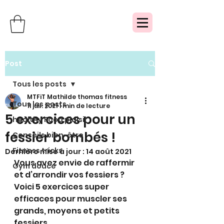
Post
Tous les posts
MTFiT Mathilde thomas fitness
Tous les posts
11 juil. 2021
1 min de lecture
5 exercices pour un
healthy Food plaisir
fessier bombés !
Conseils bien-être
Fitness tricks
Dernière mise à jour :
14 août 2021
Vous avez envie de raffermir 
Gym douce
et d’arrondir vos fessiers ? 
Voici 5 exercices super 
efficaces pour muscler ses 
grands, moyens et petits 
fessiers. 