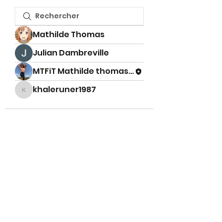
Mathilde Thomas
Julian Dambreville
MTFiT Mathilde thomas fitness
khaleruner1987
khaleruner1987
MTFiT coach sportive à la
Réunion