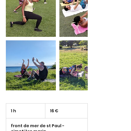
16
euros
1 h
1
16 €
front de mer de st Paul -